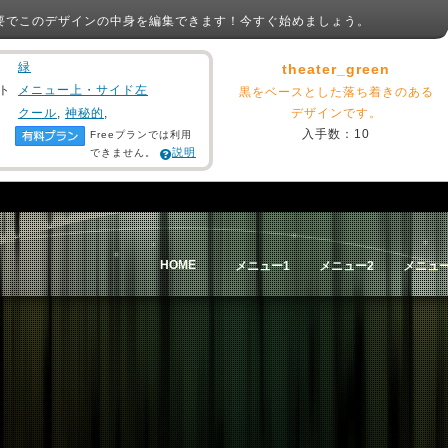
要でこのデザインの中身を編集できます！今すぐ始めましょう。
緑
theater_green
ト
メニュー上・サイド左
黒をベースとした落ち着きのある
クール
,
神秘的
,
デザインです。
入手数：10
Freeプランでは利用
説明
できません。