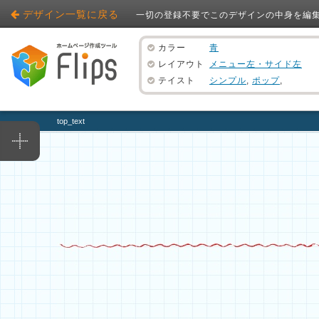
デザイン一覧に戻る
一切の登録不要でこのデザインの中身を編
カラー
青
レイアウト
メニュー左・サイド左
テイスト
シンプル
,
ポップ
,