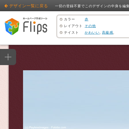
デザイン一覧に戻る
一切の登録不要でこのデザインの中身を編
カラー
赤
レイアウト
その他
テイスト
かわいい
,
高級感
,