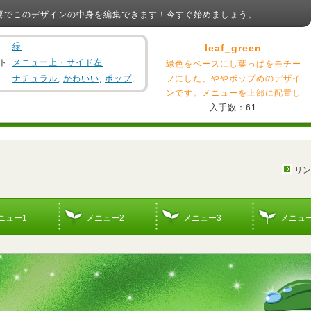
要でこのデザインの中身を編集できます！今すぐ始めましょう。
緑
leaf_green
ト
メニュー上・サイド左
緑色をベースにし葉っぱをモチー
ナチュラル
,
かわいい
,
ポップ
,
フにした、ややポップめのデザイ
ンです。メニューを上部に配置し
入手数：61