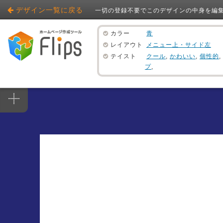
デザイン一覧に戻る
一切の登録不要でこのデザインの中身を編
カラー
青
レイアウト
メニュー上・サイド左
テイスト
クール
,
かわいい
,
個性的
,
プ
,