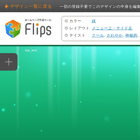
デザイン一覧に戻る
一切の登録不要でこのデザインの中身を編
カラー
緑
レイアウト
メニュー上・サイド左
テイスト
クール
,
さわやか
,
神秘的
,