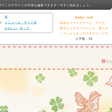
要でこのデザインの中身を編集できます！今すぐ始めましょう。
赤
baby_red
ト
メニュー上・サイド左
赤色をテーマカラーに、子ども・
かわいい
,
ポップ
,
育児などをテーマにした、柔らか
いフェルトタッチのデザインです
入手数：38