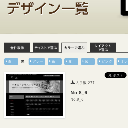
白
黒
グレー
茶
赤
紫
ピンク
オレ
入手数:277
No.8_6
No.8_6