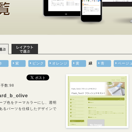
赤
紫
ピンク
オレンジ
黄
緑
青
ベージ
手数:98
ard_b_olive
ーブ色をテーマカラーにし、透明
あるパーツを仕様したデザインで