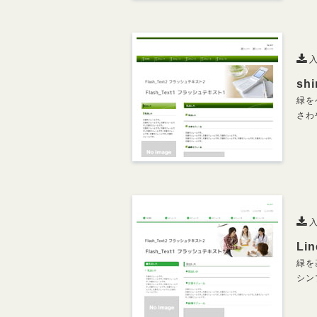
入
sh
緑を
さわ
入
Li
緑を
シン