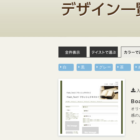
白
黒
グレー
茶
入
Bo
オリ
感の
す。