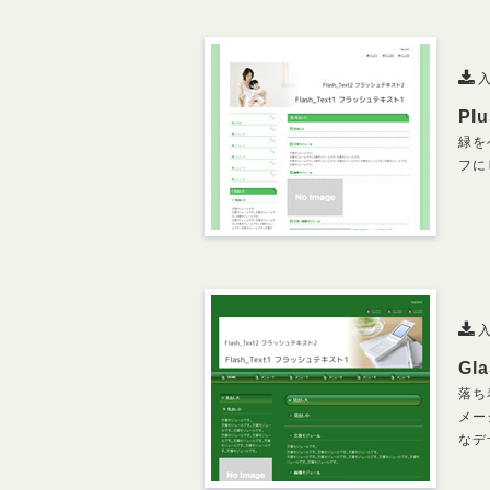
入
Pl
緑を
フに
入
Gl
落ち
メー
なデ