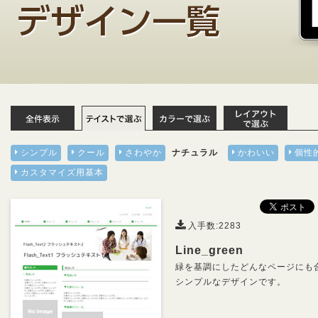
シンプル
クール
さわやか
ナチュラル
かわいい
個性
カスタマイズ用基本
入手数:2283
Line_green
緑を基調にしたどんなページにも
シンプルなデザインです。