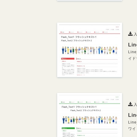
入
Li
Li
イド
入
Li
Lin
ワイ