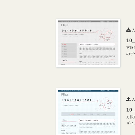
入
10
方眼
のデ
入
10
方眼
ザイ