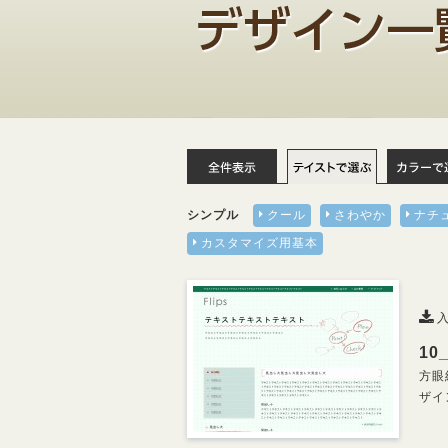
シンプル
クール
さわやか
ナチ
カスタマイズ用基本
入
10
方眼
ザイ