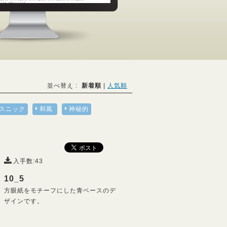
並べ替え :
新着順
|
人気順
スニック
和風
神秘的
入手数:43
10_5
方眼紙をモチーフにした青ベースのデ
ザインです。