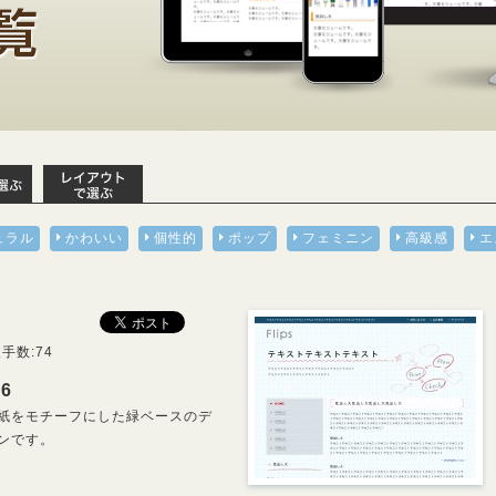
ュラル
かわいい
個性的
ポップ
フェミニン
高級感
エ
手数:74
_6
紙をモチーフにした緑ベースのデ
ンです。