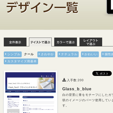
シンプル
クール
さわやか
ナチュラル
かわいい
個性
カスタマイズ用基本
入手数:200
Glass_b_blue
白の背景に青をモチーフにしたガ
状のイメージのパーツ使用してい
す。